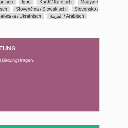
anisch
Igbo
Kurdî / Kurdisch
Magyar /
isch
Slovenčina / Slowakisch
Slovensko /
аїнська / Ukrainisch
العربية / Arabisch
ATUNG
i Bildungsfragen.