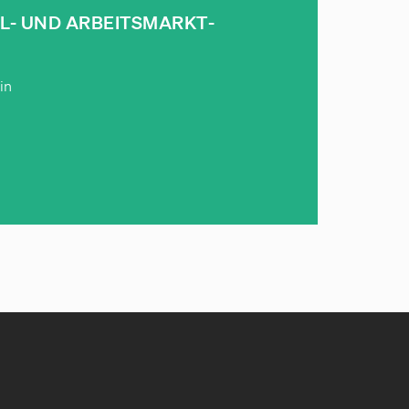
L- UND ARBEITS­MARKT­
in