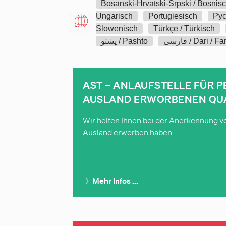
Bosanski-Hrvatski-Srpski / Bosnis
Ungarisch
Portugiesisch
Pус
Slowenisch
Türkçe / Türkisch
فارسی / Dari / Fa
پښتو / Pashto
AST – ANLAUFSTELLE FÜR P
AUSLAND ERWORBENEN QUA
Wir helfen Ihnen bei der Anerkennung vo
Ausland erworben haben.
→
Mehr Infos ...