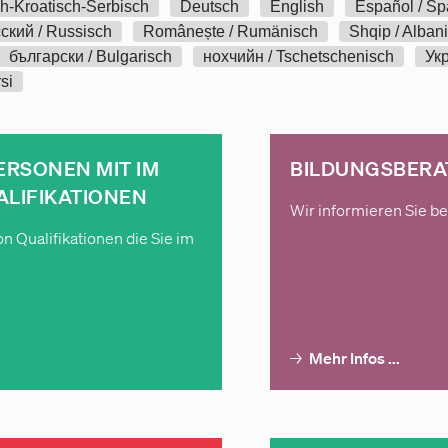
ch-Kroatisch-Serbisch
Deutsch
English
Español / Sp
ский / Russisch
Românește / Rumänisch
Shqip / Alban
български / Bulgarisch
нохчийн / Tschetschenisch
Укр
rsi
ERSONEN MIT IM
BILDUNGSBER
LIFIKATIONEN
Wir informieren Sie be
n Qualifikationen die Sie im
→
Mehr Infos ...