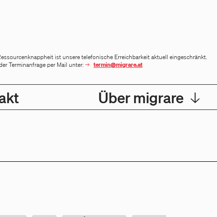
sourcenknappheit ist unsere telefonische Erreichbarkeit aktuell eingeschränkt.
der Terminanfrage per Mail unter:
termin@migrare.at
akt
Über migrare
↓