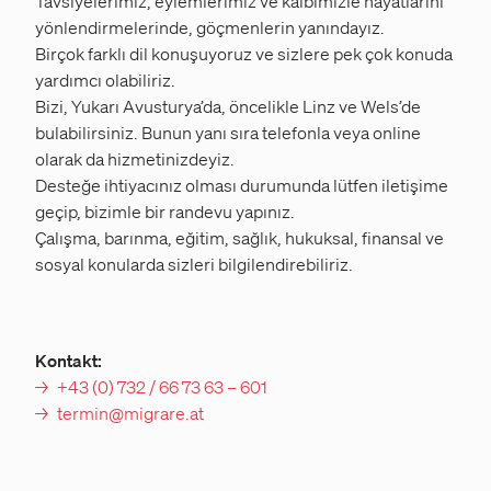
Tavsiyelerimiz, eylemlerimiz ve kalbimizle hayatlarını
yönlendirmelerinde, göçmenlerin yanındayız.
Birçok farklı dil konuşuyoruz ve sizlere pek çok konuda
yardımcı olabiliriz.
Bizi, Yukarı Avusturya’da, öncelikle Linz ve Wels’de
bulabilirsiniz. Bunun yanı sıra telefonla veya online
olarak da hizmetinizdeyiz.
Desteğe ihtiyacınız olması durumunda lütfen iletişime
geçip, bizimle bir randevu yapınız.
Çalışma, barınma, eğitim, sağlık, hukuksal, finansal ve
sosyal konularda sizleri bilgilendirebiliriz.
Kontakt:
+43 (0) 732 / 66 73 63 – 601
termin@migrare.at