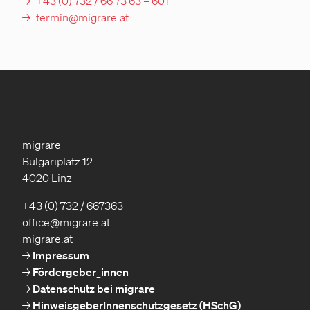
+43 (0) 732 / 66 73 63 – 601
termin@migrare.at
migrare
Bulgariplatz 12
4020 Linz
+43 (0) 732 / 667363
office@migrare.at
migrare.at
Impressum
Fördergeber_innen
Datenschutz bei migrare
HinweisgeberInnenschutzgesetz (HSchG)