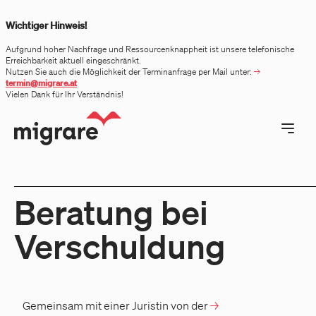
 menu
Wichtiger Hinweis!
Aufgrund hoher Nachfrage und Ressourcenknappheit ist unsere telefonische
Erreichbarkeit aktuell eingeschränkt.
Nutzen Sie auch die Möglichkeit der Terminanfrage per Mail unter:
termin@migrare.at
Vielen Dank für Ihr Verständnis!
Open ma
Beratung bei
Verschuldung
Gemeinsam mit einer Juristin von der