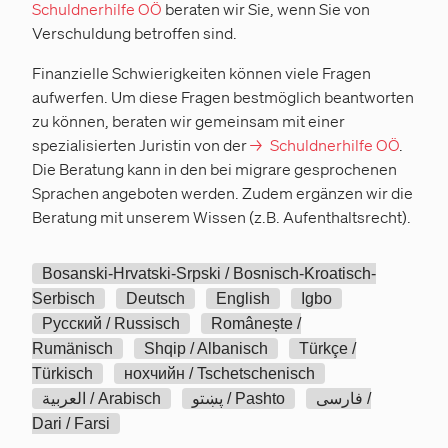
Schuldnerhilfe OÖ
beraten wir Sie, wenn Sie von
Verschuldung betroffen sind.
Finanzielle Schwierigkeiten können viele Fragen
aufwerfen. Um diese Fragen bestmöglich beantworten
zu können, beraten wir gemeinsam mit einer
spezialisierten Juristin von der
Schuldnerhilfe OÖ
.
Die Beratung kann in den bei migrare gesprochenen
Sprachen angeboten werden. Zudem ergänzen wir die
Beratung mit unserem Wissen (z.B. Aufenthaltsrecht).
Bosanski-Hrvatski-Srpski / Bosnisch-Kroatisch-
Serbisch
Deutsch
English
Igbo
Pусский / Russisch
Românește /
Rumänisch
Shqip / Albanisch
Türkçe /
Türkisch
нохчийн / Tschetschenisch
فارسی /
پښتو / Pashto
العربية / Arabisch
Dari / Farsi