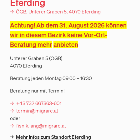
Eferding
→
ÖGB, Unterer Graben 5, 4070 Eferding
Achtung! Ab dem 31. August 2026 können
wir in diesem Bezirk keine Vor-Ort-
Beratung mehr
anbieten
Unterer Graben 5 (ÖGB)
4070 Eferding
Beratung jeden Montag 09:00 – 16:30
Beratung nur mit Termin!
+43 732 667363-601
termin@migrare.at
oder
fisnik.lang@migrare.at
→
Mehr Infos zum Standort Eferding