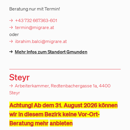
Beratung nur mit Termin!
+43 732 667363-601
termin@migrare.at
oder
ibrahim.balci@migrare.at
→
Mehr Infos zum Standort Gmunden
Steyr
→
Arbeiterkammer, Redtenbachergasse 1a, 4400
Steyr
Achtung! Ab dem 31. August 2026 können
wir in diesem Bezirk keine Vor-Ort-
Beratung mehr
anbieten