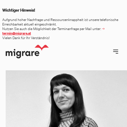
 menu
Wichtiger Hinweis!
Aufgrund hoher Nachfrage und Ressourcenknappheit ist unsere telefonische
Erreichbarkeit aktuell eingeschränkt.
Nutzen Sie auch die Möglichkeit der Terminanfrage per Mail unter:
termin@migrare.at
Vielen Dank für Ihr Verständnis!
Open ma