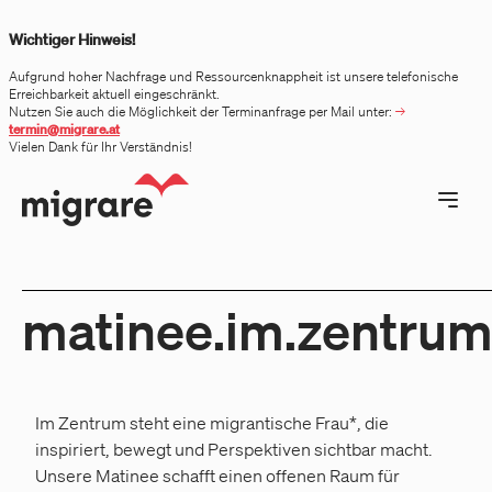
 menu
Wichtiger Hinweis!
Aufgrund hoher Nachfrage und Ressourcenknappheit ist unsere telefonische
Erreichbarkeit aktuell eingeschränkt.
Nutzen Sie auch die Möglichkeit der Terminanfrage per Mail unter:
termin@migrare.at
Vielen Dank für Ihr Verständnis!
Open ma
matinee.im.zentru
Im Zentrum steht eine migrantische Frau*, die
inspiriert, bewegt und Perspektiven sichtbar macht.
Unsere Matinee schafft einen offenen Raum für