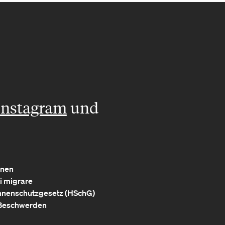
Instagram
und
nnen
i migrare
nenschutzgesetz (HSchG)
Beschwerden