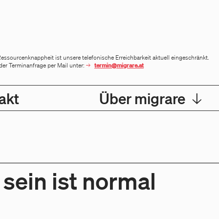
sourcenknappheit ist unsere telefonische Erreichbarkeit aktuell eingeschränkt.
der Terminanfrage per Mail unter:
termin@migrare.at
akt
Über migrare
↓
sein ist normal